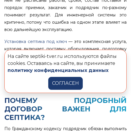
нем не расписаны работы, сроки, состав поставки и
порядок приемки, заказчик и подрядчик по-разному
понимают результат. Для инженерной системы это
критично, потому что ошибка на одном этапе влияет на
всю дальнейшую эксплуатацию.
Установка септика под ключ
— это комплексная услуга,
которая включает поставку оборудования, подготовку
участка, монтаж, подключение, пусконаладку и сдачу
На сайте septiki-tver.ru используются файлы
cookies. Оставаясь на сайте, вы принимаете
результата заказчику. Для частного объекта такой
политику конфиденциальных данных
формат нужен затем, чтобы септик был смонтирован по
технологии, а объем работ, цена, сроки и приемка были
СОГЛАСЕН
заранее зафиксированы в договоре и смете.
ПОЧЕМУ ПОДРОБНЫЙ
ДОГОВОР ВАЖЕН ДЛЯ
СЕПТИКА?
По Гражданскому кодексу подрядчик обязан выполнить