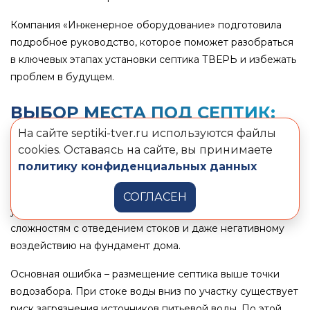
Компания «Инженерное оборудование» подготовила
подробное руководство, которое поможет разобраться
в ключевых этапах установки септика ТВЕРЬ и избежать
проблем в будущем.
ВЫБОР МЕСТА ПОД СЕПТИК:
ПОЧЕМУ ЭТО ВАЖНО?
На сайте septiki-tver.ru используются файлы
cookies. Оставаясь на сайте, вы принимаете
Правильное расположение септика – один из ключевых
политику конфиденциальных данных
факторов его эффективной работы. Часто ошибки
начинаются уже на этом этапе. Неправильное место
СОГЛАСЕН
установки может привести к загрязнению воды,
сложностям с отведением стоков и даже негативному
воздействию на фундамент дома.
Основная ошибка – размещение септика выше точки
водозабора. При стоке воды вниз по участку существует
риск загрязнения источников питьевой воды. По этой