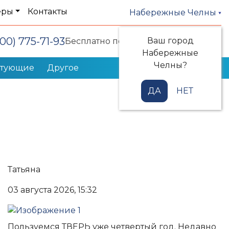
еры
Контакты
Набережные Челны
800) 775-71-93
Ваш город
Заказать звонок
Бесплатно по РФ
Набережные
Челны?
ктующие
Другое
ДА
НЕТ
Татьяна
03 августа 2026, 15:32
Пользуемся ТВЕРЬ уже четвертый год. Недавно