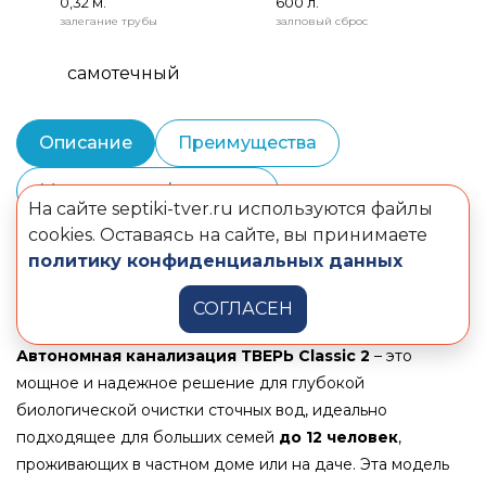
0,32 м.
600 л.
залегание трубы
залповый сброс
самотечный
Описание
Преимущества
Монтаж и шеф-монтаж
На сайте septiki-tver.ru используются файлы
cookies. Оставаясь на сайте, вы принимаете
Сервисное обслуживание
политику конфиденциальных данных
Комплектация
Документы
СОГЛАСЕН
Автономная канализация ТВЕРЬ Classic 2
– это
мощное и надежное решение для глубокой
биологической очистки сточных вод, идеально
подходящее для больших семей
до 12 человек
,
проживающих в частном доме или на даче. Эта модель