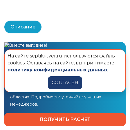
Описание
Закажи станцию ТВЕРЬ + кессон
и получи
На сайте septiki-tver.ru используются файлы
дополнительную скидку
cookies. Оставаясь на сайте, вы принимаете
политику конфиденциальных данных
10 000 рублей
на монтаж!
Предложение действует в Москве и Санкт-
СОГЛАСЕН
Петербурге, Московской и Ленинградской
областях. Подробности уточняйте у наших
менеджеров.
ПОЛУЧИТЬ РАСЧЁТ