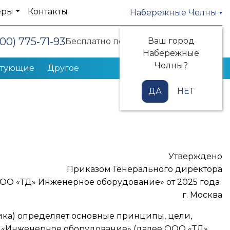
еры
Контакты
Набережные Челны
800) 775-71-93
Ваш город
Заказать звонок
Бесплатно по РФ
Набережные
Челны?
ктующие
Другое
ДА
НЕТ
Утверждено
Приказом Генерального директора
ОО «ТД» Инженерное оборудование» от 2025 года
г. Москва
ика) определяет основные принципы, цели,
Д «Инженерное оборудование» (далее ООО «ТД»