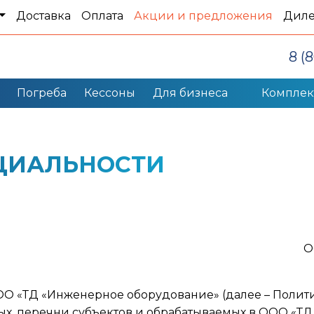
Доставка
Оплата
Акции и предложения
Дил
8 (
Погреба
Кессоны
Для бизнеса
Компле
ЦИАЛЬНОСТИ
О
ООО «ТД «Инженерное оборудование» (далее – Полит
ых, перечни субъектов и обрабатываемых в ООО «Т