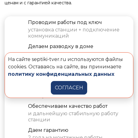
ценам и с гарантией качества.
Проводим работы под ключ
установка станции + подключение
коммуникаций
Делаем разводку в доме
и экономим ваше время
На сайте septiki-tver.ru используются файлы
Работаем в будни или выходные
cookies. Оставаясь на сайте, вы принимаете
в зависимости от ваших пожеланий
политику конфиденциальных данных
Соблюдаем технологии
СОГЛАСЕН
монтажа станции и прокладки
коммуникаций
Обеспечиваем качество работ
и дальнейшую стабильную работу
станции
Даем гарантию
2 года на монтажные работы